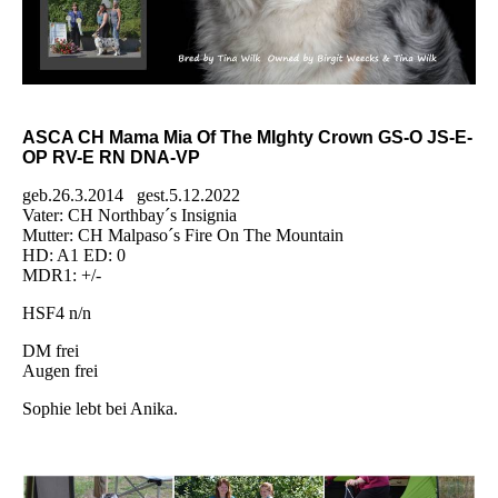
ASCA CH Mama Mia Of The MIghty Crown GS-O JS-E-
OP RV-E RN DNA-VP
geb.26.3.2014 gest.5.12.2022
Vater: CH Northbay´s Insignia
Mutter: CH Malpaso´s Fire On The Mountain
HD: A1 ED: 0
MDR1: +/-
HSF4 n/n
DM frei
Augen frei
Sophie lebt bei Anika.