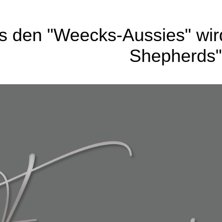
s den "Weecks-Aussie
s" wi
Shepherds"