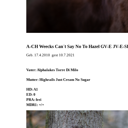
A-CH Weecks Can´t Say No To Hazel GV-E JV-E
Geb. 17.4.2010 gest 10.7.2021
Vater: Alphalakes Torre Di Milo
Mutter: Highrails Just Cream No Sugar
HD: A1
ED: 0
PRA: frei
MDR1: +/+