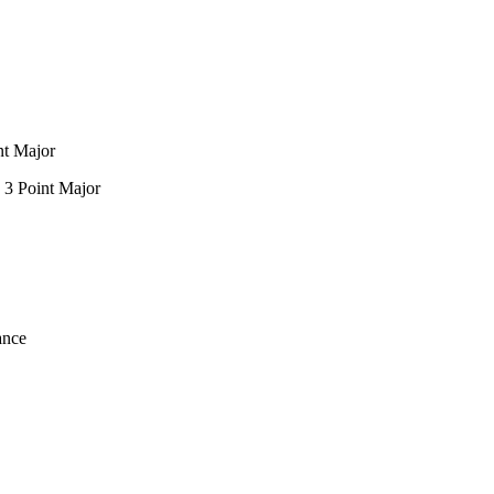
nt Major
 3 Point Major
ance